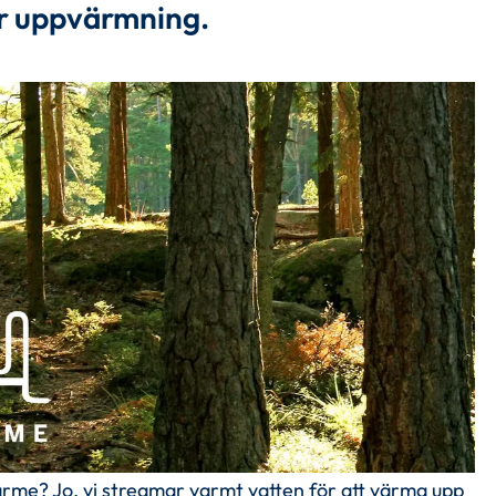
ar uppvärmning.
me? Jo, vi streamar varmt vatten för att värma upp 