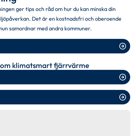
ingen ger tips och råd om hur du kan minska din 
ljöpåverkan. Det är en kostnadsfri och oberoende 
mmun samordnar med andra kommuner.
ats, öppnas i nytt fönster.
r om klimatsmart fjärrvärme
ats, öppnas i nytt fönster.
ats, öppnas i nytt fönster.