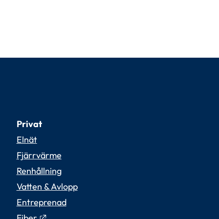
Privat
Elnät
Fjärrvärme
Renhållning
Vatten & Avlopp
Entreprenad
Länk till annan webbplats.
Fiber