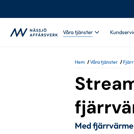
Gå till innehåll
Våra tjänster
Kundservi
Hem
/
Våra tjänster
/
Fjär
Stream
fjärrv
Med fjärrvärme f