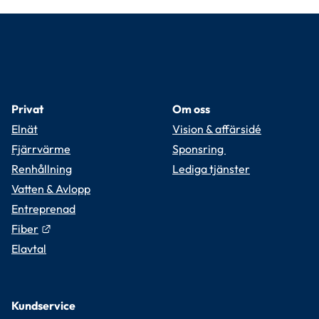
Privat
Om oss
Elnät
Vision & affärsidé
Fjärrvärme
Sponsring 
Renhållning
Lediga tjänster
Vatten & Avlopp
Entreprenad
Länk till annan webbplats.
Fiber
Elavtal
Kundservice