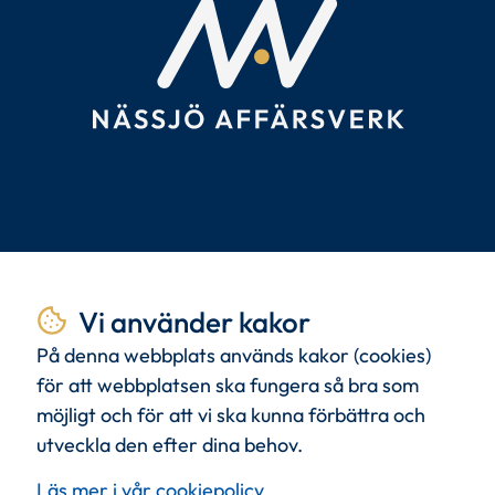
Tillsammans
skapar vi
Vi använder kakor
livskvalitet.
På denna webbplats används kakor (cookies)
för att webbplatsen ska fungera så bra som
möjligt och för att vi ska kunna förbättra och
Med
kunden
i centrum och
kommande
utveckla den efter dina behov.
generationer
i tanken.
Läs mer i vår cookiepolicy