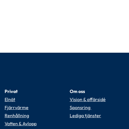
Privat
Om oss
Elnät
Vision & affärsidé
Fjärrvärme
Sponsring 
Renhållning
Lediga tjänster
Vatten & Avlopp