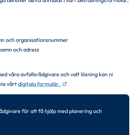
 behöver detta anmälas i vårt beställningsformulär, 
.
n och organisationsnummer
namn och adress
g
ed våra avfallsrådgivare och valt lösning kan ni 
Länk till annan webbplats.
ia vårt 
digitala formulär. 
ådgivare för att få hjälp med planering och 