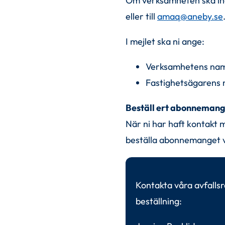
Om verksamheten ska ingå
eller till 
amaq@aneby.se
I mejlet ska ni ange:
Verksamhetens nam
Fastighetsägarens 
Beställ ert abonneman
När ni har haft kontakt m
beställa abonnemanget v
Kontakta våra avfallsr
beställning: