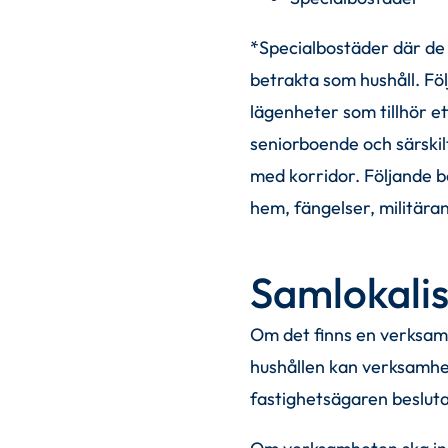
*Specialbostäder där de 
betrakta som hushåll. Fö
lägenheter som tillhör e
seniorboende och särski
med korridor. Följande b
hem, fängelser, militära
Samlokali
Om det finns en verksam
hushållen kan verksamhet
fastighetsägaren besluta