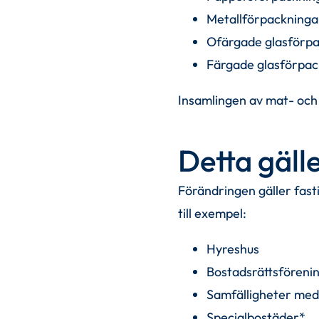
Metallförpackninga
Ofärgade glasförp
Färgade glasförpac
Insamlingen av mat- och 
Detta gälle
Förändringen gäller fasti
till exempel:
Hyreshus
Bostadsrättsföreni
Samfälligheter med
Specialbostäder*