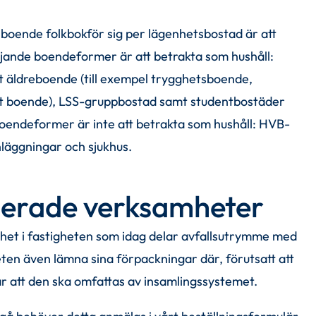
boende folkbokför sig per lägenhetsbostad är att 
ljande boendeformer är att betrakta som hushåll: 
tt äldreboende (till exempel trygghetsboende, 
lt boende), LSS-gruppbostad samt studentbostäder 
oendeformer är inte att betrakta som hushåll: HVB-
nläggningar och sjukhus.
serade verksamheter
het i fastigheten som idag delar avfallsutrymme med 
en även lämna sina förpackningar där, förutsatt att 
r att den ska omfattas av insamlingssystemet.