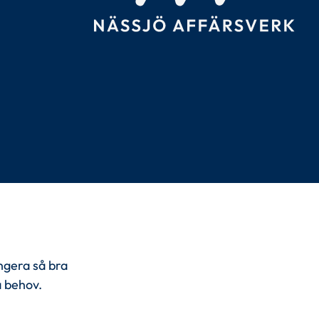
ngera så bra
a behov.