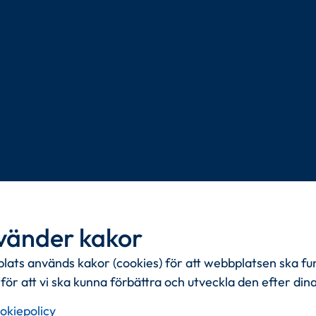
r vi livskvalitet.
vänder kakor
ats används kakor (cookies) för att webbplatsen ska fu
mmande generationer
i tanken.
för att vi ska kunna förbättra och utveckla den efter din
okiepolicy