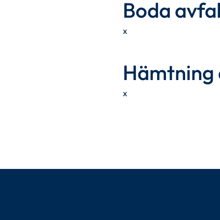
Boda avfa
x
Hämtning a
x