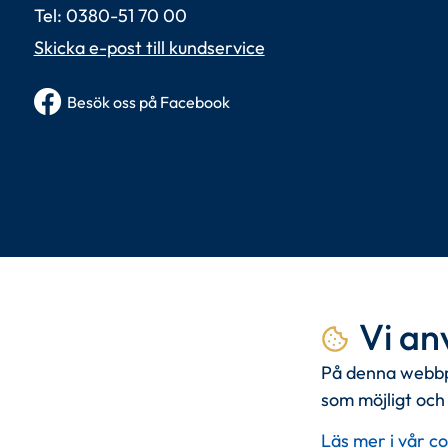
Tel: 0380-51 70 00 
Skicka e-post till kundservice
Besök oss på Facebook
Tillsammans
skapa
Vi an
På denna webbpl
Med
kunden
i centrum och
ko
som möjligt och 
Läs mer i vår co