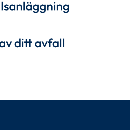
llsanläggning
v ditt avfall