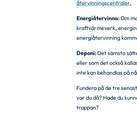
återvinningscentraler.
Energiåtervinna: 
Om mat
kraftvärmeverk, energin u
energiåtervinning kommer
Deponi: 
Det sämsta sätte
eller som det också kalla
inte kan behandlas på nå
Fundera på de tre senaste
var du då? Hade du kunna
trappan?