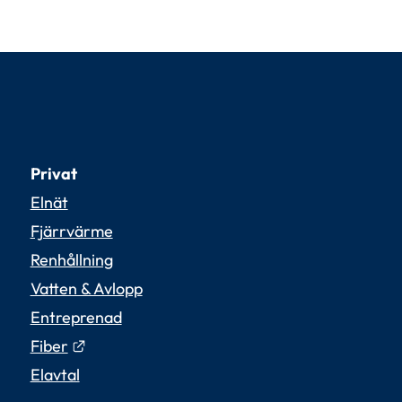
Privat
Elnät
Fjärrvärme
Renhållning
Vatten & Avlopp
Entreprenad
Länk till annan webbplats.
Fiber
Elavtal