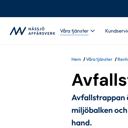
Gå till innehåll
Våra tjänster
Kundservi
Hem
/
Våra tjänster
/
Renh
Avfall
Avfallstrappan 
miljöbalken och 
hand. 