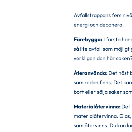
Avfallstrappans fem nivå
energi och deponera.
Förebygga:
 I första han
så lite avfall som möjli
verkligen den här saken? 
Återanvända: 
Det näst b
som redan finns. Det kan
bort eller sälja saker so
Materialåtervinna: 
Det 
materialåtervinna. Glas,
som återvinns. Du kan lä