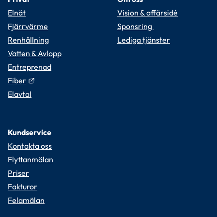
Elnät
Vision & affärsidé
Fjärrvärme
Sponsring 
Renhållning
Lediga tjänster
Vatten & Avlopp
Entreprenad
Länk till annan webbplats.
Fiber
Elavtal
Kundservice
Kontakta oss
Flyttanmälan
Priser
Fakturor
Felamälan