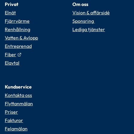
Privat
Om oss
Elnät
Vision & affärsidé
Fjärrvärme
Sponsring 
Renhållning
Lediga tjänster
Vatten & Avlopp
Entreprenad
Länk till annan webbplats.
Fiber
Elavtal
Kundservice
Kontakta oss
Flyttanmälan
Priser
Fakturor
Felamälan