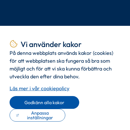
Tillsammans
skapar vi
Vi använder kakor
livskvalitet.
På denna webbplats används kakor (cookies)
för att webbplatsen ska fungera så bra som
möjligt och för att vi ska kunna förbättra och
Med
kunden
i centrum och
kommande
utveckla den efter dina behov.
generationer
i tanken.
Läs mer i vår cookiepolicy
Godkänn alla kakor
Anpassa
inställningar