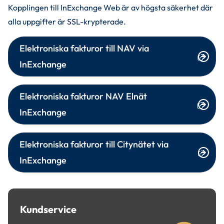
Kopplingen till InExchange Web är av högsta säkerhet där 
alla uppgifter är SSL-krypterade.
Elektroniska fakturor till NAV via 
Länk till annan webbplats.
InExchange
Elektroniska fakturor NAV Elnät 
Länk till annan webbplats.
InExchange
Elektroniska fakturor till Citynätet via 
Länk till annan webbplats.
InExchange
Kundservice