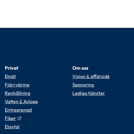
Privat
Om oss
Elnät
Vision & affärsidé
Fjärrvärme
Sponsring 
Renhållning
Lediga tjänster
Vatten & Avlopp
Entreprenad
Länk till annan webbplats.
Fiber
Elavtal