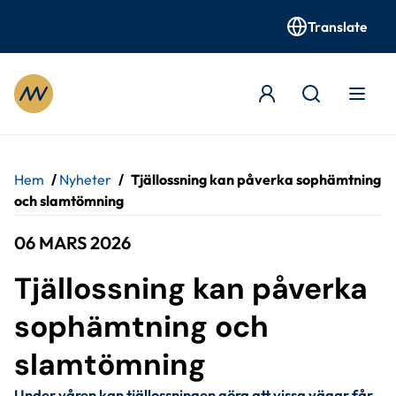
Translate
Gå till innehåll
Hem
/
Nyheter
/
Tjällossning kan påverka sophämtning
och slamtömning
06 MARS 2026
Tjällossning kan påverka 
sophämtning och 
slamtömning
Under våren kan tjällossningen göra att vissa vägar får 