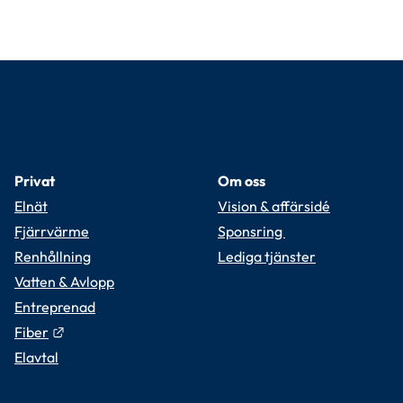
Privat
Om oss
Elnät
Vision & affärsidé
Fjärrvärme
Sponsring 
Renhållning
Lediga tjänster
Vatten & Avlopp
Entreprenad
Länk till annan webbplats.
Fiber
Elavtal